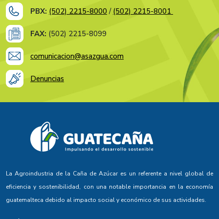
PBX:
(502) 2215-8000
/
(502) 2215-8001
FAX:
(502) 2215-8099
comunicacion@asazgua.com
Denuncias
La Agroindustria de la Caña de Azúcar es un referente a nivel global de
eficiencia y sostenibilidad, con una notable importancia en la economía
guatemalteca debido al impacto social y económico de sus actividades.