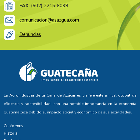
FAX:
(502) 2215-8099
comunicacion@asazgua.com
Denuncias
La Agroindustria de la Caña de Azúcar es un referente a nivel global de
eficiencia y sostenibilidad, con una notable importancia en la economía
guatemalteca debido al impacto social y económico de sus actividades.
Conócenos
Historia