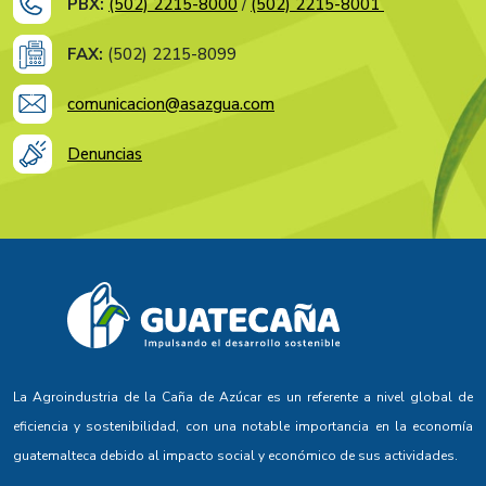
PBX:
(502) 2215-8000
/
(502) 2215-8001
FAX:
(502) 2215-8099
comunicacion@asazgua.com
Denuncias
La Agroindustria de la Caña de Azúcar es un referente a nivel global de
eficiencia y sostenibilidad, con una notable importancia en la economía
guatemalteca debido al impacto social y económico de sus actividades.