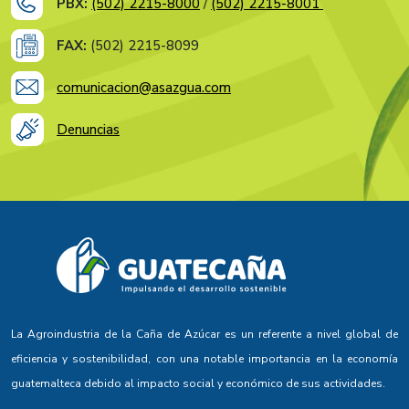
PBX:
(502) 2215-8000
/
(502) 2215-8001
FAX:
(502) 2215-8099
comunicacion@asazgua.com
Denuncias
La Agroindustria de la Caña de Azúcar es un referente a nivel global de
eficiencia y sostenibilidad, con una notable importancia en la economía
guatemalteca debido al impacto social y económico de sus actividades.