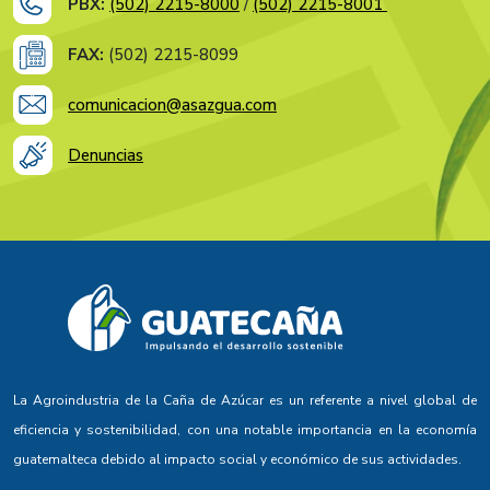
PBX:
(502) 2215-8000
/
(502) 2215-8001
FAX:
(502) 2215-8099
comunicacion@asazgua.com
Denuncias
La Agroindustria de la Caña de Azúcar es un referente a nivel global de
eficiencia y sostenibilidad, con una notable importancia en la economía
guatemalteca debido al impacto social y económico de sus actividades.