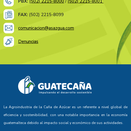
PBX:
(502) 2215-8000
/
(502) 2215-8001
FAX:
(502) 2215-8099
comunicacion@asazgua.com
Denuncias
La Agroindustria de la Caña de Azúcar es un referente a nivel global de
eficiencia y sostenibilidad, con una notable importancia en la economía
guatemalteca debido al impacto social y económico de sus actividades.